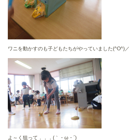
ワニを動かすのも子どもたちがやっていました(^O^)／
よ～く狙って．．．(｀・ω・´)