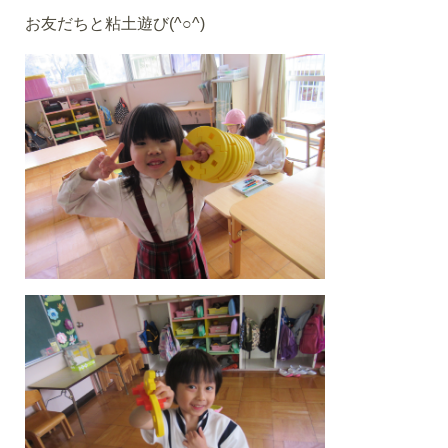
お友だちと粘土遊び(^○^)