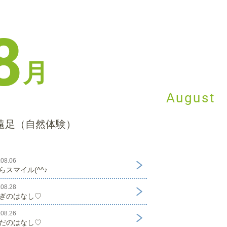
8
月
August
遠足（自然体験）
.08.06
らスマイル(^^♪
.08.28
ぎのはなし♡
.08.26
だのはなし♡