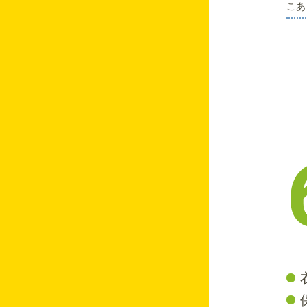
うさぎのはなし♡
こあ
りすのへや💛
ぱんだのはなし♡
うさぎのはなし♡
職員研修
りすのへや💛
1月保育園の様子
うさぎのはなし♡
保育始め
保育園の様子
りすのへや💛
ぱんだのはなし🎵