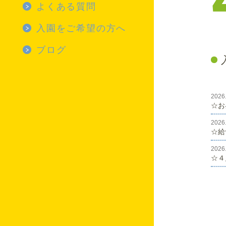
幼児
4月
施設紹介 TOP
よくある質問
5月
保育室（乳児）
よくある質問 TOP
入園をご希望の方へ
6月
保育室（幼児）
_見学はできますか
ブログ
7月
正面広場
_登園
ブログ TOP
8月
温水プール
_慣らし保育
☆りすの部屋☆
2026
9月
園庭・運動場
☆お
_縦割り保育
６月 保育園の様子
2026
10月
ジョイルーム
_給食
ぱんだのはなし♡
☆給
11月
7月保育園の様子(七
ふれあい広場
_紙おむつ
2026
夕②)
☆４
12月
遊戯室
_お昼寝
りすこあらのへや💛
1月
お城の遊具
_延長保育
うさぎのはなし♡
2月
7月保育園の様子(七
_代理送迎
夕①)