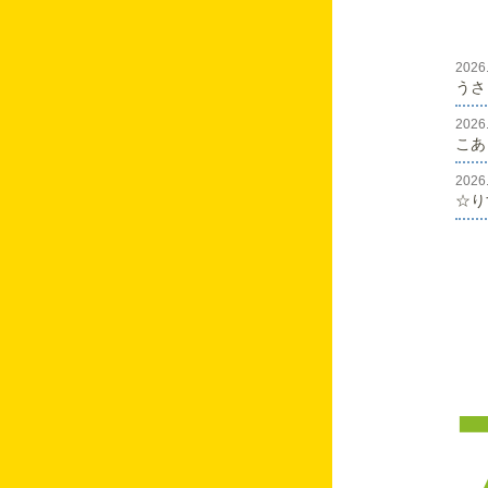
うさぎのはなし♡
2026
3月保育園の様子
うさ
年少さんのはなし♡
2026.
こあ
みんなで卒園式(１
６人)
2026
☆り
R6年度 保育納め
年長さん 卒園おめ
でとう
🌸進級・入園式🌸
保育園の様子 り
す・こあら
保育園の様子 ぱん
だ・ラビット
うさぎのはなし♡
こあらスマイル(^^♪