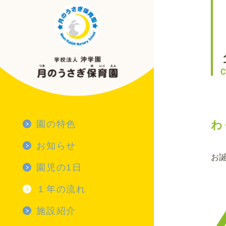
C
わ
園の特色
お知らせ
お
園児の1日
園児の1日 TOP
１年の流れ
乳児
１年の流れ TOP
施設紹介