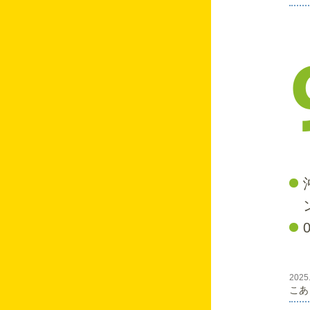
11月★調理保育の様
子★
11月 お店屋さんご
っこ
こあらスマイル(^^♪
ぱんだのはなし♡
🎄メリークリスマス
🎄
☆クリスマスお誕生
会☆
🎍あけましておめで
とうございます🎍
ぱんだのはなし♡
うさぎのはなし♡
ぱんだのはなし♡
☆クッキング(年中
2025
お兄さん・お姉さん
こあ
児・年長児)☆
のお部屋に、おじゃ