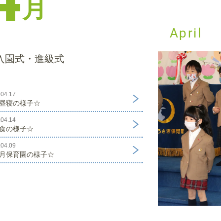
月
April
入園式・進級式
.04.17
昼寝の様子☆
.04.14
食の様子☆
.04.09
月保育園の様子☆