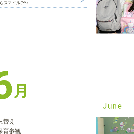
らスマイル(^^♪
6
月
June
衣替え
保育参観