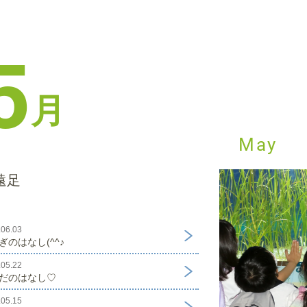
5
月
May
遠足
.06.03
ぎのはなし(^^♪
.05.22
だのはなし♡
.05.15