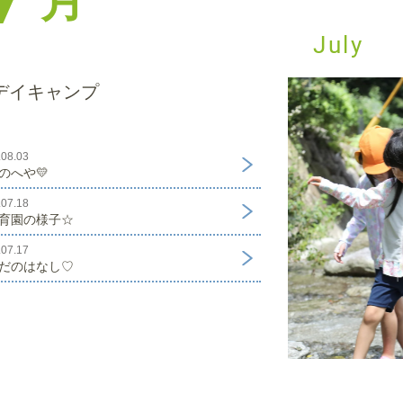
月
July
デイキャンプ
.08.03
のへや💛
.07.18
育園の様子☆
.07.17
だのはなし♡