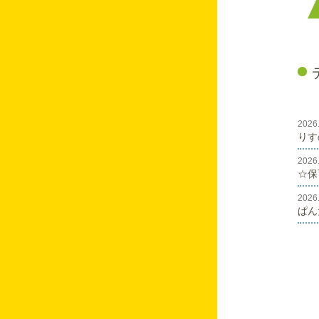
ぱんだのはなし♡
5月保育園の様子
こあらスマイル(^^♪
ぱんだのはなし🎵
2026
うさぎのはなし♡
りす
うさぎのはなし♡
2026
☆保
7月保育園の様子
2026
ぱん
年少児★園外保育
こあらスマイル(^^♪
ぱんだのはなし♡
こんにちは♡１年生