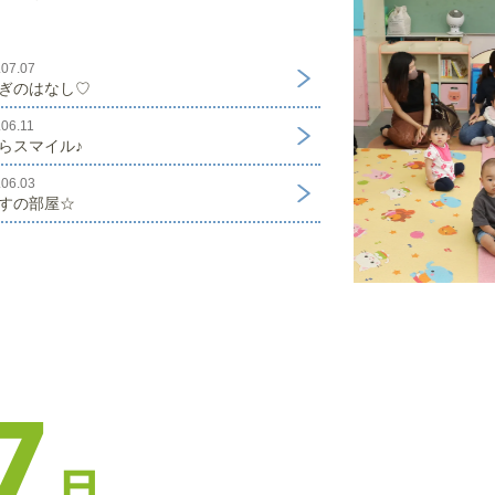
.07.07
ぎのはなし♡
06.11
らスマイル♪
.06.03
すの部屋☆
7