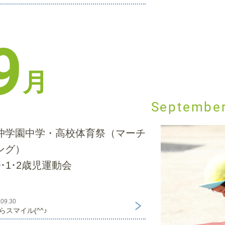
9
月
Septembe
沖学園中学・高校体育祭（マーチ
ング）
0･1･2歳児運動会
.09.30
らスマイル(^^♪