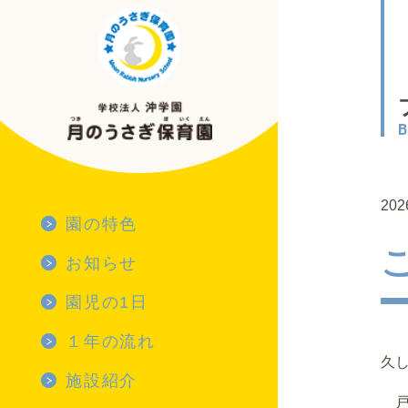
202
園の特色
お知らせ
園児の1日
園児の1日 TOP
１年の流れ
久
乳児
１年の流れ TOP
施設紹介
戸