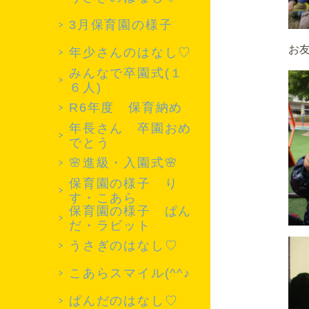
3月保育園の様子
お友
年少さんのはなし♡
みんなで卒園式(１
６人)
R6年度 保育納め
年長さん 卒園おめ
でとう
🌸進級・入園式🌸
保育園の様子 り
す・こあら
保育園の様子 ぱん
だ・ラビット
うさぎのはなし♡
こあらスマイル(^^♪
ぱんだのはなし♡