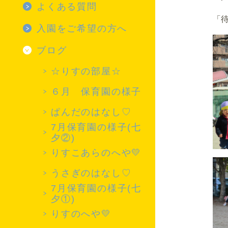
幼児
4月
施設紹介 TOP
よくある質問
「
5月
保育室（乳児）
よくある質問 TOP
入園をご希望の方へ
6月
保育室（幼児）
_見学はできますか
ブログ
7月
正面広場
_登園
☆りすの部屋☆
8月
温水プール
_慣らし保育
６月 保育園の様子
9月
園庭・運動場
_縦割り保育
ぱんだのはなし♡
10月
7月保育園の様子(七
ジョイルーム
_給食
夕②)
11月
ふれあい広場
_紙おむつ
りすこあらのへや💛
12月
遊戯室
_お昼寝
うさぎのはなし♡
1月
7月保育園の様子(七
お城の遊具
_延長保育
夕①)
2月
_代理送迎
りすのへや💛