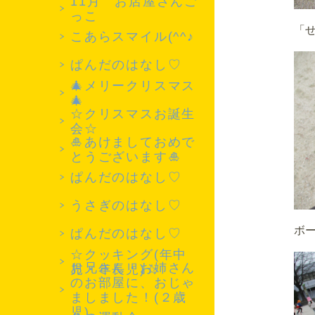
11月 お店屋さんご
っこ
「
こあらスマイル(^^♪
ぱんだのはなし♡
🎄メリークリスマス
🎄
☆クリスマスお誕生
会☆
🎍あけましておめで
とうございます🎍
ぱんだのはなし♡
うさぎのはなし♡
ボー
ぱんだのはなし♡
☆クッキング(年中
お兄さん・お姉さん
児・年長児)☆
のお部屋に、おじゃ
ましました！(２歳
児)