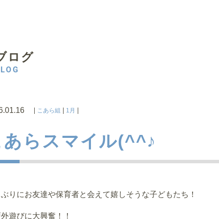
ブログ
BLOG
6.01.16
こあら組
1月
こあらスマイル(^^♪
しぶりにお友達や保育者と会えて嬉しそうな子どもたち！
外遊びに大興奮！！