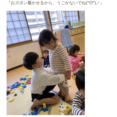
『おズボン履かせるから、うごかないでね(^O^)／』