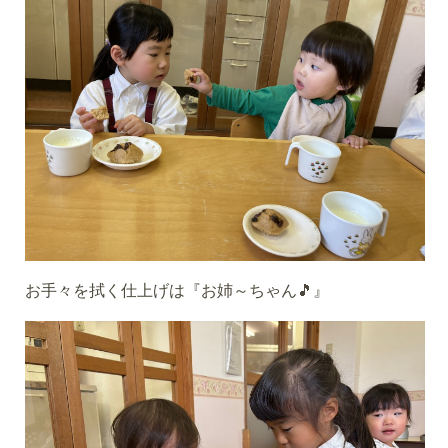
お手々を拭く仕上げは『お姉～ちゃん🎵』