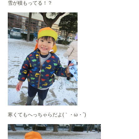
雪が積もってる！？
寒くてもへっちゃらだよ(｀・ω・´)