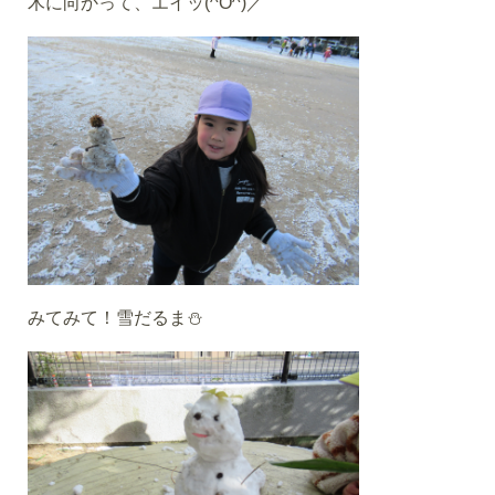
木に向かって、エイッ(^O^)／
みてみて！雪だるま⛄