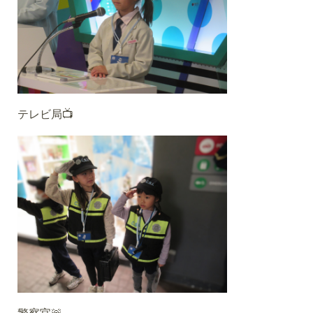
テレビ局📺