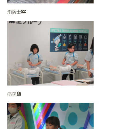
消防士🚒
病院🏥