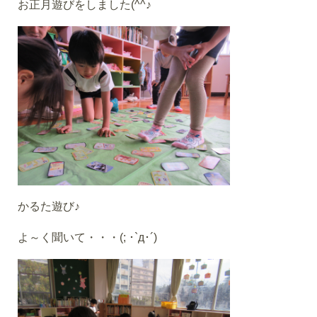
お正月遊びをしました(^^♪
かるた遊び♪
よ～く聞いて・・・(; ･`д･´)