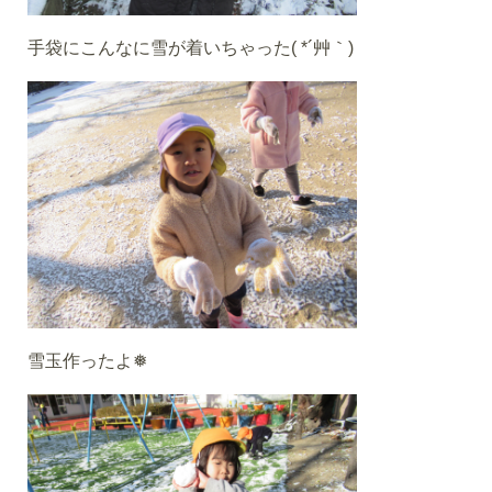
手袋にこんなに雪が着いちゃった( *´艸｀)
雪玉作ったよ❅